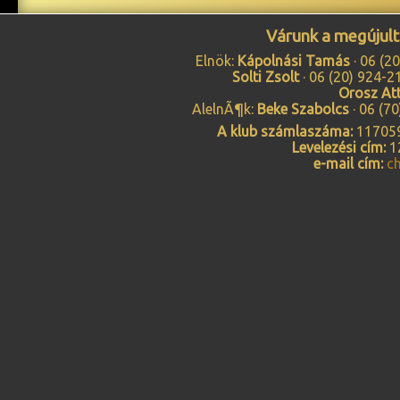
Várunk a megújul
Elnök:
Kápolnási Tamás
·
06 (2
Solti Zsolt
·
06 (20) 924-2
Orosz Att
AlelnÃ¶k:
Beke Szabolcs
·
06 (7
A klub számlaszáma:
117059
Levelezési cím:
12
e-mail cím:
c