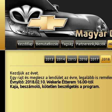
Kezdőlap
Bemutatkozás
Tagság
Partnereink/Akciók
Hí
2013
2014
2015
2016
2017
2018
Kezdjük az évet.
Egy rajt és meglesz a lendület az évre, legalább is reméle
Évnyitó: 2018.02.10. Wekerle Étterem 16.00-tól
Kaja, beszámoló, kötetlen beszélgetés a program.