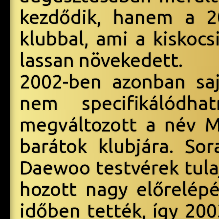
kezdődik, hanem a 2
klubbal, ami a kiskoc
lassan növekedett.
2002-ben azonban saj
nem specifikálódha
megváltozott a név 
barátok klubjára. So
Daewoo testvérek tula
hozott nagy előrelép
időben tették, így 20