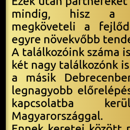
Ezek után partnereket
mindig, hisz a t
megköveteli a fejlőd
egyre növekvőbb tende
A találkozóink száma i
két nagy találkozónk i
a másik Debrecenbe
legnagyobb előrelépés
kapcsolatba ke
Magyarországgal.
Ennek keretei között p