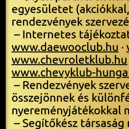
egyesületet (akciókkal
rendezvények szervezé
– Internetes tájékoztat
www.daewooclub.hu
·
www.chevroletklub.hu
www.chevyklub-hunga
– Rendezvények szervez
összejönnek és különf
nyereményjátékokkal mú
– Segítőkész társaság