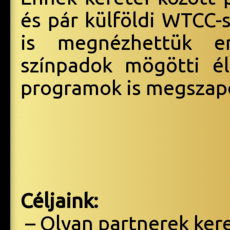
és pár külföldi WTCC-s
is megnézhettük 
színpadok mögötti él
programok is megszap
Céljaink:
– Olyan partnerek ker