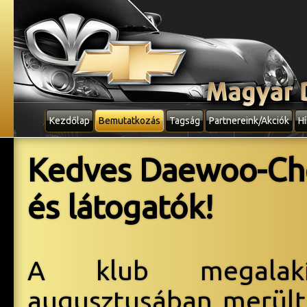
Kezdőlap
Bemutatkozás
Tagság
Partnereink/Akciók
Hí
Kedves Daewoo-Che
és látogatók!
A klub megalakí
augusztusában merült 