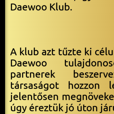
Daewoo Klub.
A klub azt tűzte ki cél
Daewoo tulajdonos
partnerek beszerv
társaságot hozzon l
jelentősen megnöveked
úgy éreztük jó úton jár