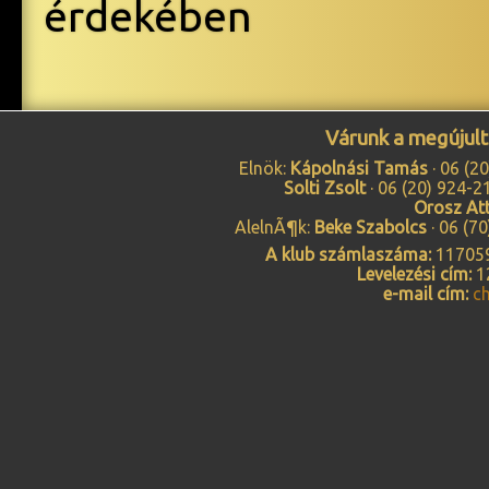
érdekében
Várunk a megújul
Elnök:
Kápolnási Tamás
·
06 (2
Solti Zsolt
·
06 (20) 924-2
Orosz Att
AlelnÃ¶k:
Beke Szabolcs
·
06 (7
A klub számlaszáma:
117059
Levelezési cím:
12
e-mail cím:
c