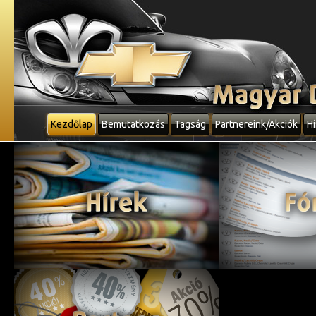
Kezdőlap
Bemutatkozás
Tagság
Partnereink/Akciók
Hí