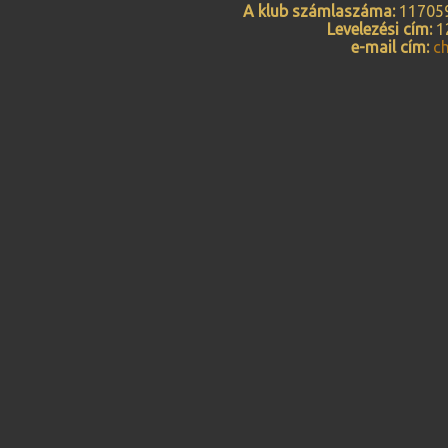
A klub számlaszáma:
117059
Levelezési cím:
12
e-mail cím:
c